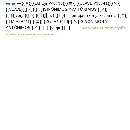
verja
— {{＃}}{{LM SynV40733}}{{〓}} {{CLAVE V39741}}{{＼}}
{{CLAVE}}{{／}}{{＼}}SINÓNIMOS Y ANTÓNIMOS:{{／}}
{{［}}verja{{］}} {{《}}▍ s.f.{{》}} ＝ enrejado • reja • cancela {{＃}}
{{LM V39741}}{{〓}} {{SynV40733}}{{＼}}SINÓNIMOS Y
ANTÓNIMOS{{／}} {{［}}verja{{］}}… …
Diccionario de uso del español
actual con sinónimos y antónimos