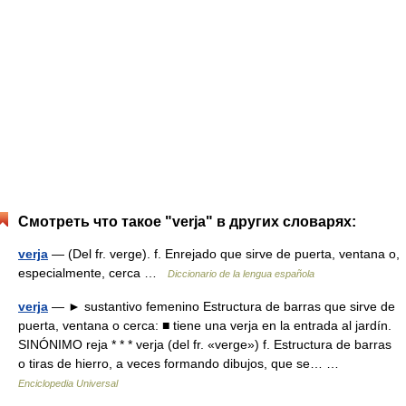
Смотреть что такое "verja" в других словарях:
verja
— (Del fr. verge). f. Enrejado que sirve de puerta, ventana o,
especialmente, cerca …
Diccionario de la lengua española
verja
— ► sustantivo femenino Estructura de barras que sirve de
puerta, ventana o cerca: ■ tiene una verja en la entrada al jardín.
SINÓNIMO reja * * * verja (del fr. «verge») f. Estructura de barras
o tiras de hierro, a veces formando dibujos, que se… …
Enciclopedia Universal