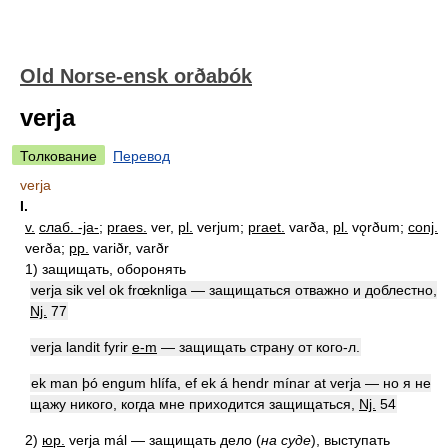
Old Norse-ensk orðabók
verja
Толкование
Перевод
verja
I.
v.
слаб. -ja-
;
praes.
ver,
pl.
verjum;
praet.
varða,
pl.
vǫrðum;
conj.
verða;
pp.
variðr, varðr
1)
защищать, оборонять
verja sik vel ok frœknliga —
защищаться отважно и доблестно
,
Nj.
77
verja landit fyrir
e-m
—
защищать страну от кого-л.
ek man þó engum hlífa, ef ek á hendr mínar at verja —
но я не
щажу никого, когда мне приходится защищаться
,
Nj.
54
2)
юр.
verja mál —
защищать дело
(
на суде
)
, выступать