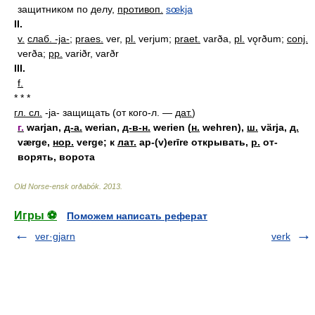
защитником по делу
,
противоп.
sœkja
II.
v.
слаб. -ja-
;
praes.
ver,
pl.
verjum;
praet.
varða,
pl.
vǫrðum;
conj.
verða;
pp.
variðr, varðr
III.
f.
* * *
гл. сл.
-ja-
защищать (от кого-л. —
дат.
)
г.
warjan,
д-а.
werian,
д-в-н.
werien (
н.
wehren),
ш.
värja,
д.
værge,
нор.
verge; к
лат.
ap-(v)erīre открывать,
р.
от-
ворять, ворота
Old Norse-ensk orðabók
.
2013
.
Игры ⚽
Поможем написать реферат
ver·gjarn
verk