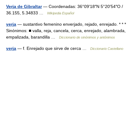
Verja de Gibraltar
— Coordenadas: 36°09′18″N 5°20′54″O /
36.155, 5.34833 …
Wikipedia Español
verja
— sustantivo femenino enverjado, rejado, enrejado. * * *
Sinónimos: ■ valla, reja, cancela, cerca, enrejado, alambrada,
empalizada, barandilla …
Diccionario de sinónimos y antónimos
verja
— f. Enrejado que sirve de cerca …
Diccionario Castellano